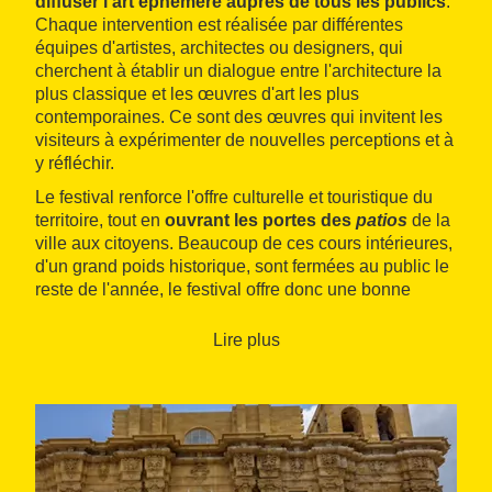
diffuser l'art éphémère auprès de tous les publics
.
Chaque intervention est réalisée par différentes
équipes d'artistes, architectes ou designers, qui
cherchent à établir un dialogue entre l'architecture la
plus classique et les œuvres d'art les plus
contemporaines. Ce sont des œuvres qui invitent les
visiteurs à expérimenter de nouvelles perceptions et à
y réfléchir.
Le festival renforce l'offre culturelle et touristique du
territoire, tout en
ouvrant les portes des
patios
de la
ville aux citoyens. Beaucoup de ces cours intérieures,
d'un grand poids historique, sont fermées au public le
reste de l'année, le festival offre donc une bonne
occasion de
connaître (ou redécouvrir) ce
patrimoine
foissonant d'art.
Lire plus