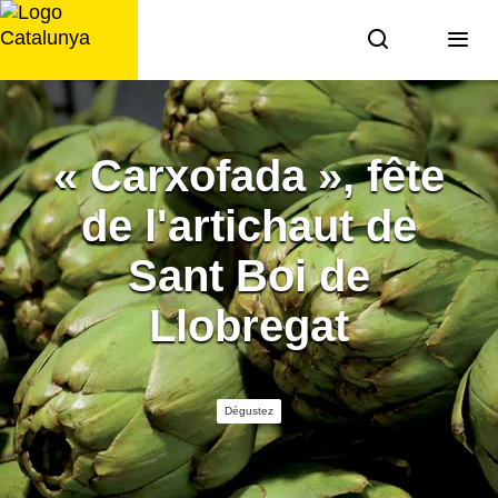
Aller
au
contenu
« Carxofada », fête
de l'artichaut de
Sant Boi de
Llobregat
Dégustez