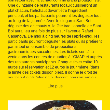
son retour avec l'artichaut comme grand protagoniste.
Une quinzaine de restaurants locaux cuisineront un
plat chacun, l'artichaut devant être l'ingrédient
principal, et les participants pourront les déguster tout
au long de la journée. Avec le slogan « Sant Boi
déguste des artichauts », la fête traditionnelle de Sant
Boi aura lieu une fois de plus sur l'avenue Rafael
Casanova. De midi à cinq heures de l'après-midi, les
participants pourront déguster les plats qu'ils préfèrent
parmi tout un ensemble de propositions
gastronomiques succulentes. Les tickets sont à la
vente dans les centres de quartier, à l'OMAP et auprès
des restaurants participants. Chaque ticket coûte 10
euros sur réservation et 12 euros le jour même (dans
la limite des tickets disponibles). Il donne le droit de
goûter à 4 plats (plus pain, dessert, boisson, vin ou
cava mousseux) et il comprend un numéro de
Lire plus
participation au tirage au sort pour gagner différents
prix.