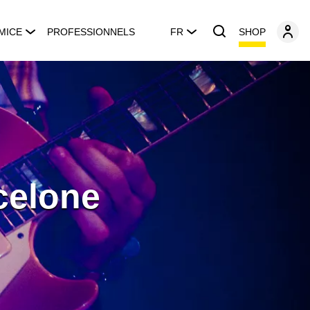
SHOP
MICE
PROFESSIONNELS
FR
celone