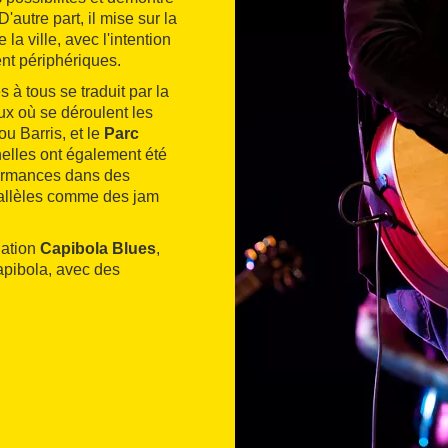
'autre part, il mise sur la
la ville, avec l'intention
ent périphériques.
 à tous se traduit par la
x où se déroulent les
ou Barris, et le
Parc
nelles ont également été
formances dans des
rallèles comme des jam
iation
Capibola Blues
,
Capibola, avec des