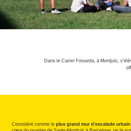
Dans le Carrer Foixarda, à Montjuïc, s’él
of
Considéré comme le
plus grand mur d’escalade urbain
cœur du quartier de Sants-Montjuïc à Barcelone, on le 