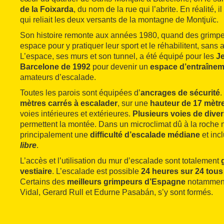
de la Foixarda
, du nom de la rue qui l’abrite. En réalité, i
qui reliait les deux versants de la montagne de Montjuïc.
Son histoire remonte aux années 1980, quand des grimpeu
espace pour y pratiquer leur sport et le réhabilitent, sans au
L’espace, ses murs et son tunnel, a été équipé pour les
J
Barcelone de 1992
pour devenir un
espace d’entraîneme
amateurs d’escalade.
Toutes les parois sont équipées d’
ancrages de sécurité
.
mètres carrés à escalader
, sur une
hauteur de 17 mètr
voies intérieures et extérieures.
Plusieurs voies de diver
permettent la montée. Dans un microclimat dû à la roche na
principalement une
difficulté d’escalade médiane
et inc
libre
.
L’accès et l’utilisation du mur d’escalade sont totalement
vestiaire
. L’escalade est possible
24 heures sur 24
tous
Certains des
meilleurs grimpeurs d’Espagne
notamment
Vidal, Gerard Rull et Edurne Pasabán, s’y sont formés.