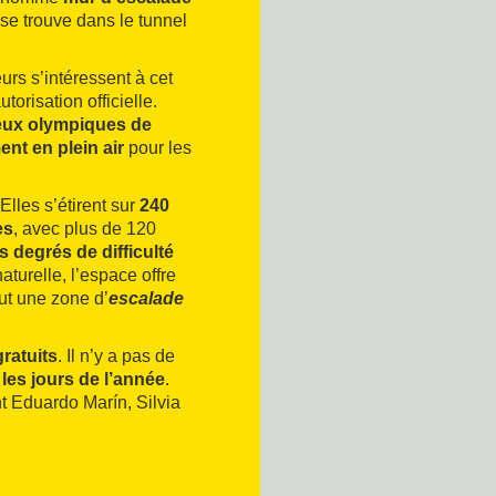
l se trouve dans le tunnel
rs s’intéressent à cet
torisation officielle.
eux olympiques de
nt en plein air
pour les
 Elles s’étirent sur
240
es
, avec plus de 120
s degrés de difficulté
turelle, l’espace offre
lut une zone d’
escalade
gratuits
. Il n’y a pas de
 les jours de l’année
.
 Eduardo Marín, Silvia