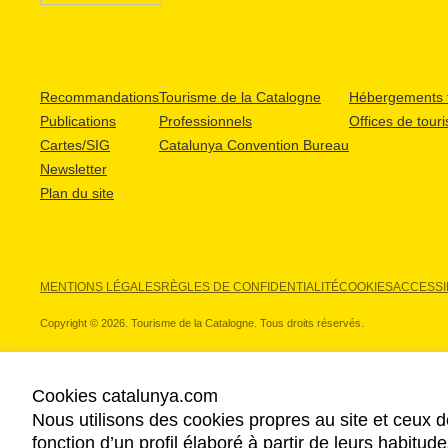
Recommandations
Tourisme de la Catalogne
Hébergements t
Publications
Professionnels
Offices de tour
Cartes/SIG
Catalunya Convention Bureau
Newsletter
Plan du site
MENTIONS LÉGALES
RÈGLES DE CONFIDENTIALITÉ
COOKIES
ACCESSIB
Copyright © 2026. Tourisme de la Catalogne. Tous droits réservés.
Cookies catalunya.com
Nous utilisons des cookies propres au site et ceux d
NOS PARTENAIRES
fonction d’un profil élaboré à partir de leurs habitu