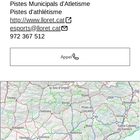
Pistes Municipals d'Atletisme
Capacité d'accueil public: 560 personnes
Pistes d'athlétisme
Capacité d'accueil de sportifs: 300 personnes
http://www.lloret.cat
Tableau de marquage manuel
esports@lloret.cat
Matériel audio
972 367 512
Photo d'arrivée
Appel