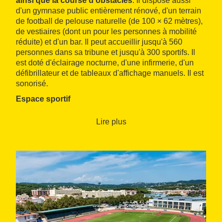
ainsi que la course d'obstacles
. Il dispose aussi
d'un gymnase public entièrement rénové, d'un terrain
de football de pelouse naturelle (de 100 × 62 mètres),
de vestiaires (dont un pour les personnes à mobilité
réduite) et d'un bar. Il peut accueillir jusqu'à 560
personnes dans sa tribune et jusqu'à 300 sportifs. Il
est doté d'éclairage nocturne, d'une infirmerie, d'un
défibrillateur et de tableaux d'affichage manuels. Il est
sonorisé.
Espace sportif
16 000 m2
Lire plus
Gazon naturel: 100 x 62 m
Revêtement: synthétique double couche
Espaces complémentaires
4 vestiaires collectifs
2 vestiaires pour les
techniciens et les arbitres
1 salle de musculation