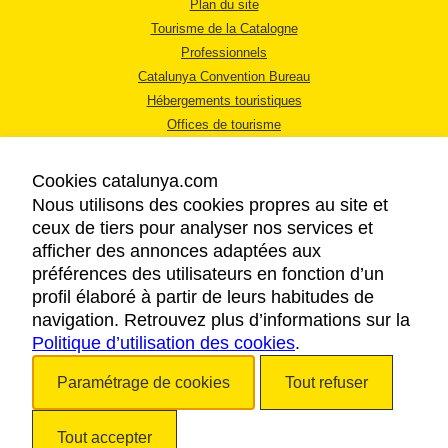
Plan du site
Tourisme de la Catalogne
Professionnels
Catalunya Convention Bureau
Hébergements touristiques
Offices de tourisme
Cookies catalunya.com
Nous utilisons des cookies propres au site et
ceux de tiers pour analyser nos services et
afficher des annonces adaptées aux
MENTIONS LÉGALES
préférences des utilisateurs en fonction d’un
RÈGLES DE CONFIDENTIALITÉ
profil élaboré à partir de leurs habitudes de
COOKIES
navigation. Retrouvez plus d’informations sur la
Politique d’utilisation des cookies
ACCESSIBILITÉ
.
Paramétrage de cookies
Tout refuser
Copyright © 2026. Tourisme de la Catalogne. Tous droits réservés.
Tout accepter