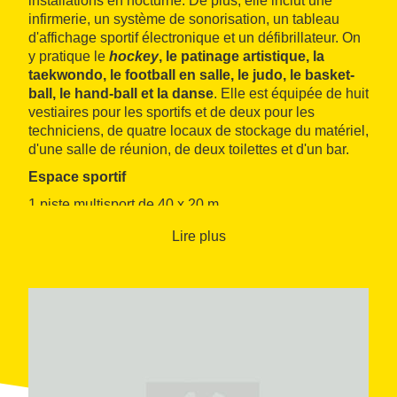
installations en nocturne. De plus, elle inclut une
infirmerie, un système de sonorisation, un tableau
d'affichage sportif électronique et un défibrillateur. On
y pratique le
hockey
, le patinage artistique, la
taekwondo, le football en salle, le judo, le basket-
ball, le hand-ball et la danse
. Elle est équipée de huit
vestiaires pour les sportifs et de deux pour les
techniciens, de quatre locaux de stockage du matériel,
d'une salle de réunion, de deux toilettes et d'un bar.
Espace sportif
1 piste multisport de 40 x 20 m
Revêtement : terrazzo
Lire plus
Espaces complémentaires
4 salles spécialisées : 2 de 72 m2, 1 de 200 m2, 1 de
32 m2
7 vestiaires pour les groupes
2 vestiaires pour les arbitres
1 entrepôt pour le matériel