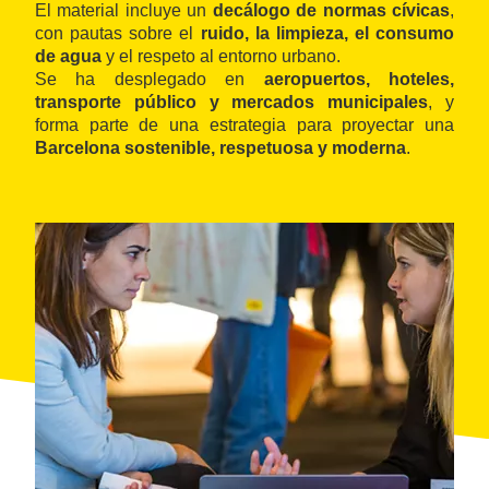
El material incluye un
decálogo de normas cívicas
,
con pautas sobre el
ruido, la limpieza, el consumo
de agua
y el respeto al entorno urbano.
Se ha desplegado en
aeropuertos, hoteles,
transporte público y mercados municipales
, y
forma parte de una estrategia para proyectar una
Barcelona sostenible, respetuosa y moderna
.