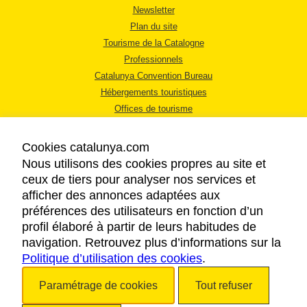
Newsletter
Plan du site
Tourisme de la Catalogne
Professionnels
Catalunya Convention Bureau
Hébergements touristiques
Offices de tourisme
Cookies catalunya.com
Nous utilisons des cookies propres au site et
ceux de tiers pour analyser nos services et
afficher des annonces adaptées aux
MENTIONS LÉGALES
préférences des utilisateurs en fonction d’un
RÈGLES DE CONFIDENTIALITÉ
profil élaboré à partir de leurs habitudes de
COOKIES
navigation. Retrouvez plus d’informations sur la
Politique d’utilisation des cookies
ACCESSIBILITÉ
.
Paramétrage de cookies
Tout refuser
Copyright © 2026. Tourisme de la Catalogne. Tous droits réservés.