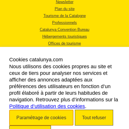
Newsletter
Plan du site
Tourisme de la Catalogne
Professionnels
Catalunya Convention Bureau
Hébergements touristiques
Offices de tourisme
Cookies catalunya.com
Nous utilisons des cookies propres au site et
ceux de tiers pour analyser nos services et
afficher des annonces adaptées aux
MENTIONS LÉGALES
préférences des utilisateurs en fonction d’un
RÈGLES DE CONFIDENTIALITÉ
profil élaboré à partir de leurs habitudes de
COOKIES
navigation. Retrouvez plus d’informations sur la
Politique d’utilisation des cookies
ACCESSIBILITÉ
.
Paramétrage de cookies
Tout refuser
Copyright © 2026. Tourisme de la Catalogne. Tous droits réservés.