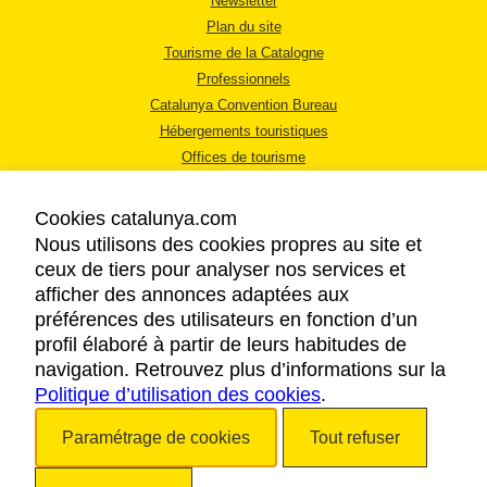
Newsletter
Plan du site
Tourisme de la Catalogne
Professionnels
Catalunya Convention Bureau
Hébergements touristiques
Offices de tourisme
Cookies catalunya.com
Nous utilisons des cookies propres au site et
ceux de tiers pour analyser nos services et
afficher des annonces adaptées aux
MENTIONS LÉGALES
préférences des utilisateurs en fonction d’un
RÈGLES DE CONFIDENTIALITÉ
profil élaboré à partir de leurs habitudes de
COOKIES
navigation. Retrouvez plus d’informations sur la
Politique d’utilisation des cookies
ACCESSIBILITÉ
.
Paramétrage de cookies
Tout refuser
Copyright © 2026. Tourisme de la Catalogne. Tous droits réservés.