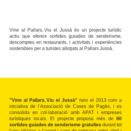
Vine al Pallars, Viu el Jussà és un projecte turístic
actiu que ofereix sortides guiades de senderisme,
descomptes en restaurants, i activitats i experiències
sostenibles per a turistes allotjats al Pallars Jussà.
"Vine al Pallars, Viu el Jussà"
neix el 2013 com a
iniciativa de l’Associació de Cases de Pagès, i es
consolida en col·laboració amb APAT i empreses
turístiques locals. El projecte proposa més de
60
sortides guiades de senderisme gratuïtes
durant tot
l’any (diàries a l’agost i caps de setmana entre abril i