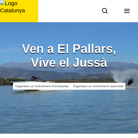
Aller
au
contenu
Ven a El Pallars,
Vive el Jussà
Organisez un événement d'entreprise
Organisez un événement associatif