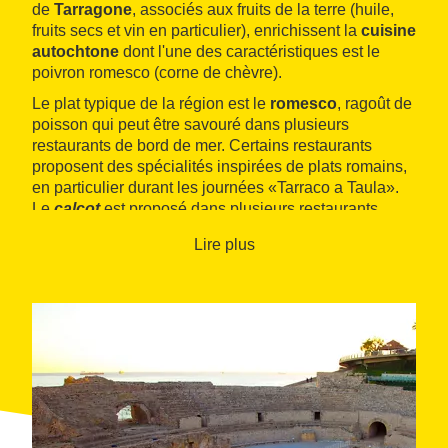
de
Tarragone
, associés aux fruits de la terre (huile,
fruits secs et vin en particulier), enrichissent la
cuisine
autochtone
dont l'une des caractéristiques est le
poivron romesco (corne de chèvre).
Le plat typique de la région est le
romesco
, ragoût de
poisson qui peut être savouré dans plusieurs
restaurants de bord de mer. Certains restaurants
proposent des spécialités inspirées de plats romains,
en particulier durant les journées «Tarraco a Taula».
Le
calçot
est proposé dans plusieurs restaurants
surtout durant l'époque hivernale. Le plat traditionnel
Lire plus
des fêtes de Santa Tecla est la
espineta con
caracolillos
(ragoût à base de poisson, pommes de
terre et escargots).