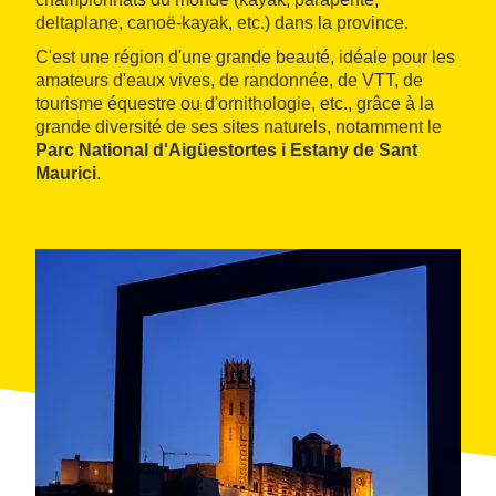
deltaplane, canoë-kayak, etc.) dans la province.
C'est une région d'une grande beauté, idéale pour les
amateurs d'eaux vives, de randonnée, de VTT, de
tourisme équestre ou d'ornithologie, etc., grâce à la
grande diversité de ses sites naturels, notamment le
Parc National d'Aigüestortes i Estany de Sant
Maurici
.