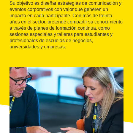
Su objetivo es diseñar estrategias de comunicación y
eventos corporativos con valor que generen un
impacto en cada participante. Con más de treinta
años en el sector, pretende compartir su conocimiento
a través de planes de formación continua, como
sesiones especiales y talleres para estudiantes y
profesionales de escuelas de negocios,
universidades y empresas.