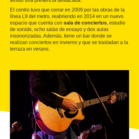
tenido una presencia destacada.
El centro tuvo que cerrar en 2009 por las obras de la
línea L9 del metro, reabriendo en 2014 en un nuevo
espacio que cuenta con
sala de conciertos
, estudio
de sonido, ocho salas de ensayo y dos aulas
insonorizadas. Además, tiene un bar donde se
realizan conciertos en invierno y que se trasladan a la
terraza en verano.