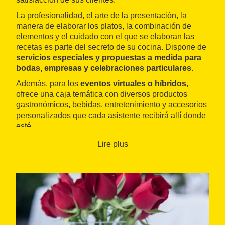
La profesionalidad, el arte de la presentación, la
manera de elaborar los platos, la combinación de
elementos y el cuidado con el que se elaboran las
recetas es parte del secreto de su cocina. Dispone de
servicios especiales y propuestas a medida para
bodas, empresas y celebraciones particulares
.
Además, para los
eventos virtuales o híbridos
,
ofrece una caja temática con diversos productos
gastronómicos, bebidas, entretenimiento y accesorios
personalizados que cada asistente recibirá allí donde
esté.
Lire plus
Cuenta con un equipo de profesionales y colabora
con más de cincuenta
espacios singulares por toda
Cataluña
, como pueden ser la
Casa Batlló
o el
palacio Maricel
, en
Sitges
, entre muchos otros.