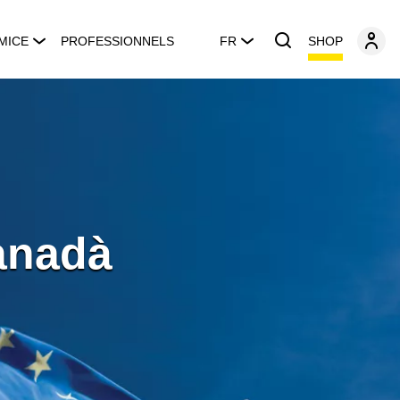
SHOP
MICE
PROFESSIONNELS
FR
anadà