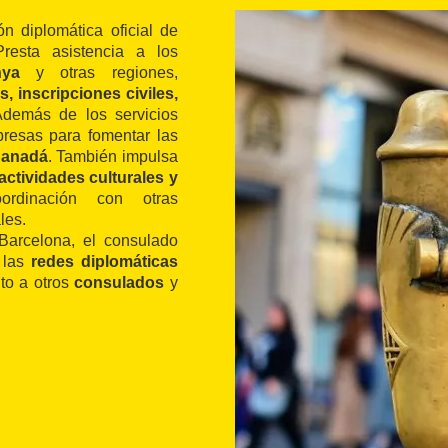
n diplomática oficial de
Presta asistencia a los
nya
y otras regiones,
, inscripciones civiles,
Además de los servicios
presas para fomentar las
 Canadá
. También impulsa
ctividades culturales y
rdinación con otras
les.
Barcelona, el consulado
 las
redes diplomáticas
nto a otros
consulados
y