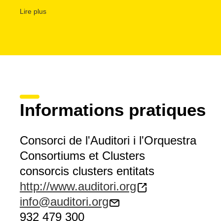
Sala 4 Alicia de Larrocha
son espacios diáfanos con buta
Lire plus
Espai 5
, pensado para presentaciones, cócteles, rodajes..
Hay que resaltar los modernos y sobrios
espacios exteri
a disposición para realizar rodajes o cualquier acto que 
amplio al aire libre.
Y finalmente, merece la pena visitar el
Museu de la Músi
segunda planta de L’Auditori, es un espacio único cuyas s
el patrimonio musical de la ciudad.
Informations pratiques
Consorci de l'Auditori i l'Orquestra
Consortiums et Clusters
consorcis clusters entitats
http://www.auditori.org
info@auditori.org
932 479 300