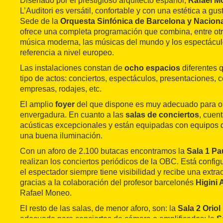
Diseñado por el prestigioso arquitecto español,
Rafael M
L’Auditori es versátil, confortable y con una estética a gus
Sede de la
Orquesta Sinfónica de Barcelona y Nacion
ofrece una completa programación que combina, entre otro
música moderna, las músicas del mundo y los espectáculo
referencia a nivel europeo.
Las instalaciones constan de
ocho espacios
diferentes 
tipo de actos: conciertos, espectáculos, presentaciones, 
empresas, rodajes, etc.
El amplio
foyer
del que dispone es muy adecuado para or
envergadura. En cuanto a las
salas de conciertos
, cuen
acústicas excepcionales y están equipadas con equipos 
una buena iluminación.
Con un aforo de 2.100 butacas encontramos la
Sala 1 Pa
realizan los conciertos periódicos de la OBC. Está confi
el espectador siempre tiene visibilidad y recibe una extrao
gracias a la colaboración del profesor barcelonés
Higini 
Rafael Moneo.
El resto de las salas, de menor aforo, son: la
Sala 2 Oriol
adecuada para conciertos de cámara o amplificados; la
S