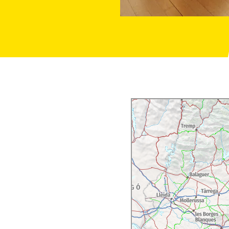
cas replegables, y el
.
ores
que también están
requiera de un espacio
ca
. Situado en la
alas invitan a descubrir