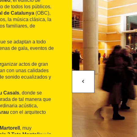
oneo
, el edificio de
to de todos los públicos.
al de Catalunya
(OBC),
s, la música clásica, la
s familiares, de
que se adaptan a todo
cenas de gala, eventos de
ganizar actos de gran
tan con unas calidades
de sonido ecualizados y
u Casals
, donde se
gurada de tal manera que
rdinaria acústica,
Arau
con el arquitecto
 Martorell
, muy
ala 3 Tete Montoliu
y la