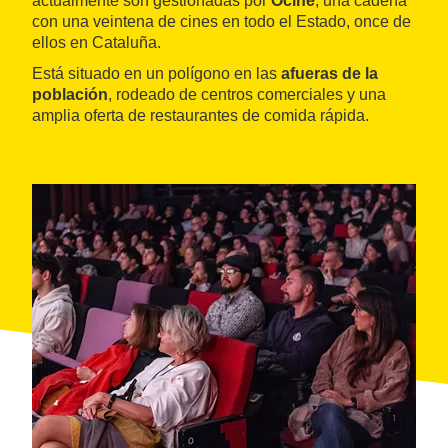
actualmente son gestionadas por
Ocine
, una cadena
con una veintena de cines en todo el Estado, once de
ellos en Cataluña.
Está situado en un polígono en las
afueras de la
población
, rodeado de centros comerciales y una
amplia oferta de restaurantes de comida rápida.