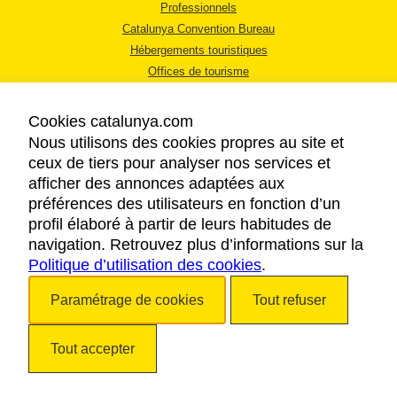
Professionnels
Catalunya Convention Bureau
Hébergements touristiques
Offices de tourisme
Cookies catalunya.com
Nous utilisons des cookies propres au site et
ceux de tiers pour analyser nos services et
afficher des annonces adaptées aux
MENTIONS LÉGALES
préférences des utilisateurs en fonction d’un
RÈGLES DE CONFIDENTIALITÉ
profil élaboré à partir de leurs habitudes de
COOKIES
navigation. Retrouvez plus d’informations sur la
Politique d’utilisation des cookies
ACCESSIBILITÉ
.
Paramétrage de cookies
Tout refuser
Copyright © 2026. Tourisme de la Catalogne. Tous droits réservés.
Tout accepter