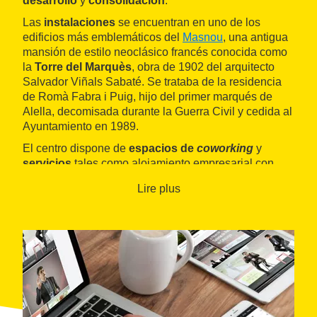
desarrollo
y
consolidación
.
Las
instalaciones
se encuentran en uno de los
edificios más emblemáticos del
Masnou
, una antigua
mansión de estilo neoclásico francés conocida como
la
Torre del Marquès
, obra de 1902 del arquitecto
Salvador Viñals Sabaté. Se trataba de la residencia
de Romà Fabra i Puig, hijo del primer marqués de
Alella, decomisada durante la Guerra Civil y cedida al
Ayuntamiento en 1989.
El centro dispone de
espacios de
coworking
y
servicios
tales como alojamiento empresarial con
dieciocho despachos, domiciliación de empresas no
Lire plus
alojadas, cesión de salas de reuniones y aulas,
acciones formativas de gestión empresarial y servicio
en línea, entre otros.