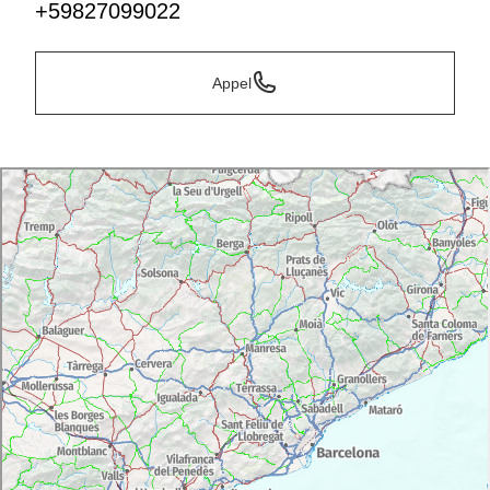
+59827099022
Appel