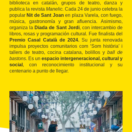
biblioteca en catalán, grupos de teatro, danza y
publica la revista
Manelic.
Cada 24 de junio celebra la
popular
Nit de Sant Joan
en plaza Varela, con fuego,
música, gastronomía y gran afluencia. Asimismo,
organiza la
Diada de Sant Jordi
, con intercambio de
libros, rosas y programación cultural. Fue finalista del
Premio Casal Català de 2024.
Su junta renovada
impulsa proyectos comunitarios com ‘Som història’ i
tallers de teatro, cocina catalana, bolillos y
ball de
bastons
. Es un
espacio intergeneracional, cultural y
social
, con reconocimiento institucional y su
centenario a punto de llegar.