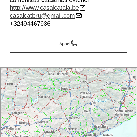
http://www.casalcatala.be
casalcatbru@gmail.com
+32494467936
Appel