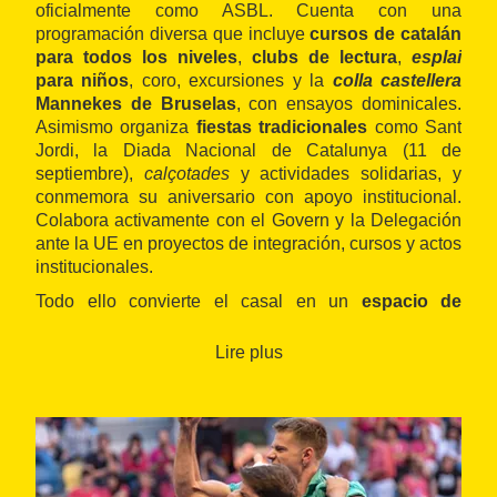
oficialmente como ASBL. Cuenta con una
programación diversa que incluye
cursos de catalán
para todos los niveles
,
clubs de lectura
,
esplai
para niños
, coro, excursiones y la
colla castellera
Mannekes de Bruselas
, con ensayos dominicales.
Asimismo organiza
fiestas tradicionales
como Sant
Jordi, la Diada Nacional de Catalunya (11 de
septiembre),
calçotades
y actividades solidarias, y
conmemora su aniversario con apoyo institucional.
Colabora activamente con el Govern y la Delegación
ante la UE en proyectos de integración, cursos y actos
institucionales.
Todo ello convierte el casal en un
espacio de
encuentro, formación y apoyo social
para
catalanes de todas las edades en Bélgica.
Lire plus