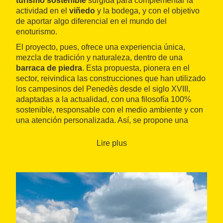
turismo sostenible
surgida para complementar la
actividad en el
viñedo
y la bodega, y con el objetivo
de aportar algo diferencial en el mundo del
enoturismo.
El proyecto, pues, ofrece una experiencia única,
mezcla de tradición y naturaleza, dentro de una
barraca de piedra
. Esta propuesta, pionera en el
sector, reivindica las construcciones que han utilizado
los campesinos del Penedès desde el siglo XVIII,
adaptadas a la actualidad, con una filosofía 100%
sostenible, responsable con el medio ambiente y con
una atención personalizada. Así, se propone una
estancia para dos personas en una barraca de
piedra totalmente reformada
, con
cata de vinos
de
Lire plus
Foresta y la posibilidad de complementarlo con un
desayuno
y/o una
cena
completos.