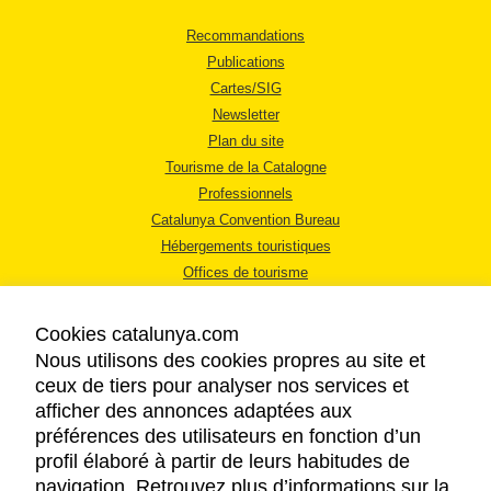
Recommandations
Publications
Cartes/SIG
Newsletter
Plan du site
Tourisme de la Catalogne
Professionnels
Catalunya Convention Bureau
Hébergements touristiques
Offices de tourisme
Cookies catalunya.com
Nous utilisons des cookies propres au site et
ceux de tiers pour analyser nos services et
afficher des annonces adaptées aux
MENTIONS LÉGALES
préférences des utilisateurs en fonction d’un
RÈGLES DE CONFIDENTIALITÉ
profil élaboré à partir de leurs habitudes de
COOKIES
navigation. Retrouvez plus d’informations sur la