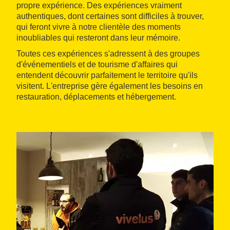
propre expérience. Des expériences vraiment
authentiques, dont certaines sont difficiles à trouver,
qui feront vivre à notre clientèle des moments
inoubliables qui resteront dans leur mémoire.
Toutes ces expériences s'adressent à des groupes
d'événementiels et de tourisme d'affaires qui
entendent découvrir parfaitement le territoire qu'ils
visitent. L'entreprise gère également les besoins en
restauration, déplacements et hébergement.