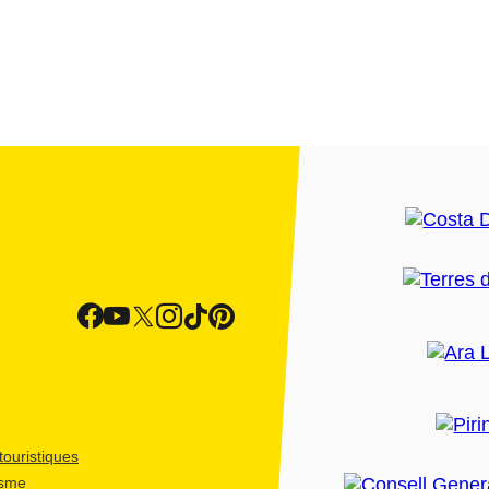
ouristiques
isme