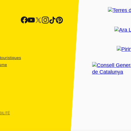
ouristiques
isme
ILITÉ