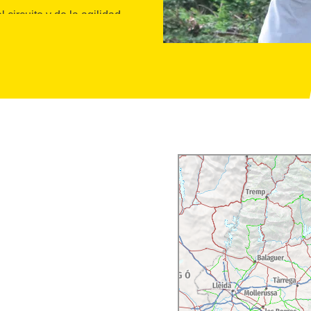
circuito y de la agilidad
tos y una hora.
, un parque de animales
uta de la observación de
irineo catalán en su
rros, ciervos...
el Ter i Freser
, a treinta
tañas emblemáticas
e la Dona o el Costabona,
r. También se encuentra
o
Camprodon
,
así como