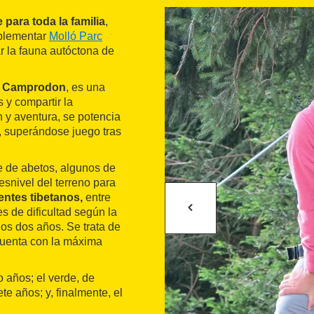
e para toda la familia
,
mplementar
Molló Parc
 la fauna autóctona de
e Camprodon
, es una
s y compartir la
n y aventura, se potencia
o, superándose juego tras
 de abetos, algunos de
esnivel del terreno para
uentes tibetanos,
entre
es de dificultad según la
 los dos años. Se trata de
cuenta con la máxima
o años; el verde, de
iete años; y, finalmente, el