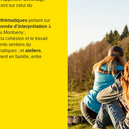
cent sur celui du
thématiques
portant sur
onnée d'interprétation
à
 du Montseny ;
la cohésion et le travail
ents sentiers du
atiques ; et
ateliers
,
nt en famille, entre