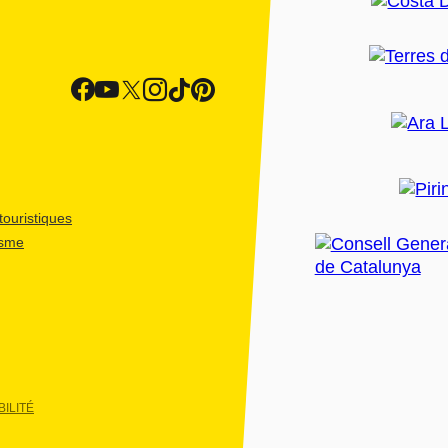
ouristiques
isme
ILITÉ