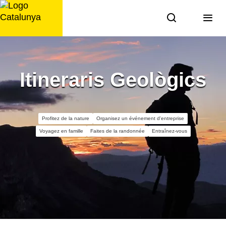
Aller
au
contenu
Itineraris Geològics
Profitez de la nature
Organisez un événement d'entreprise
Voyagez en famille
Faites de la randonnée
Entraînez-vous