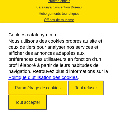
Professionnels
Catalunya Convention Bureau
Hébergements touristiques
Offices de tourisme
Cookies catalunya.com
Nous utilisons des cookies propres au site et
ceux de tiers pour analyser nos services et
afficher des annonces adaptées aux
MENTIONS LÉGALES
préférences des utilisateurs en fonction d’un
RÈGLES DE CONFIDENTIALITÉ
profil élaboré à partir de leurs habitudes de
COOKIES
navigation. Retrouvez plus d’informations sur la
Politique d’utilisation des cookies
ACCESSIBILITÉ
.
Paramétrage de cookies
Tout refuser
Copyright © 2026. Tourisme de la Catalogne. Tous droits réservés.
Tout accepter