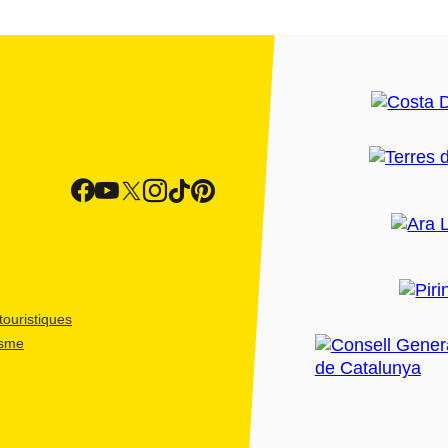
ouristiques
isme