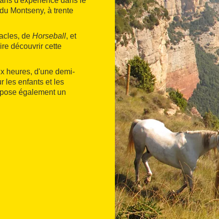
 ans d'expérience dans le
 du Montseny, à trente
tacles, de
Horseball
, et
e découvrir cette
x heures, d'une demi-
 les enfants et les
ropose également un