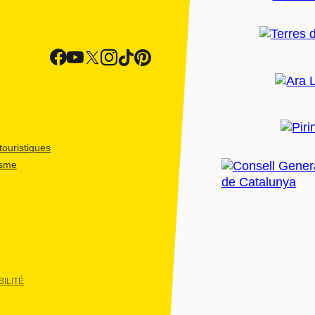
ouristiques
isme
ILITÉ