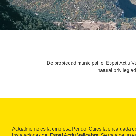
De propiedad municipal, el Espai Actiu Val
natural privilegia
Actualmente es la empresa Pèndol Guies la encargada de
instalaciones del
Espai Actiu Vallcebre
. Se trata de un 