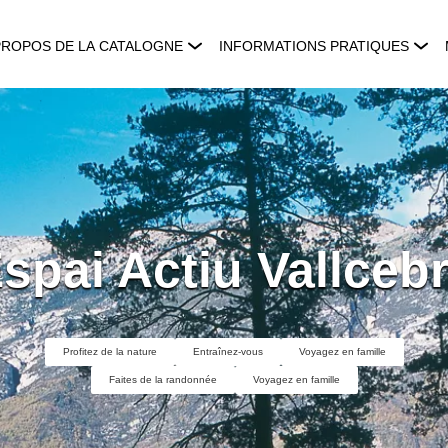
PROPOS DE LA CATALOGNE
INFORMATIONS PRATIQUES
spai Actiu Vallceb
Profitez de la nature
Entraînez-vous
Voyagez en famille
Faites de la randonnée
Voyagez en famille