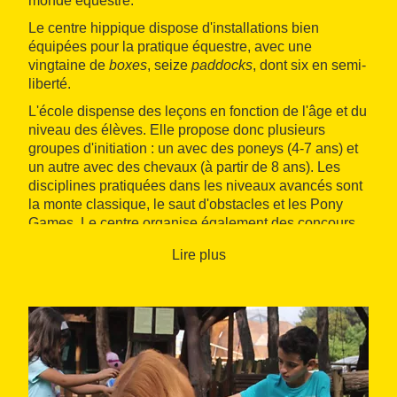
monde équestre.
Le centre hippique dispose d'installations bien
équipées pour la pratique équestre, avec une
vingtaine de
boxes
, seize
paddocks
, dont six en semi-
liberté.
L'école dispense des leçons en fonction de l'âge et du
niveau des élèves. Elle propose donc plusieurs
groupes d'initiation : un avec des poneys (4-7 ans) et
un autre avec des chevaux (à partir de 8 ans). Les
disciplines pratiquées dans les niveaux avancés sont
la monte classique, le saut d'obstacles et les Pony
Games. Le centre organise également des concours
et examens de galop fondés sur le programme établi
Lire plus
par la RFHE.
Il propose en outre des excursions et des circuits à
cheval, des promenades en poneys, des visites à la
ferme et des centres aérés lors de la Semana Santa
(Pâques), l'été et à Noël. De plus, le club propose un
service de pension pour chevaux et des séances
d'équithérapie, entre autres.