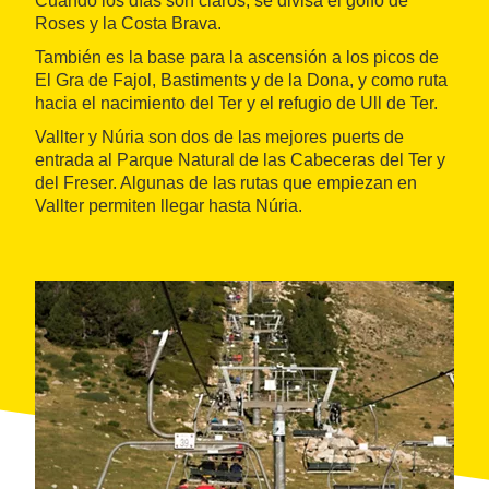
Cuando los días son claros, se divisa el golfo de
Roses y la Costa Brava.
También es la base para la ascensión a los picos de
El Gra de Fajol, Bastiments y de la Dona, y como ruta
hacia el nacimiento del Ter y el refugio de Ull de Ter.
Vallter y Núria son dos de las mejores puerts de
entrada al Parque Natural de las Cabeceras del Ter y
del Freser. Algunas de las rutas que empiezan en
Vallter permiten llegar hasta Núria.