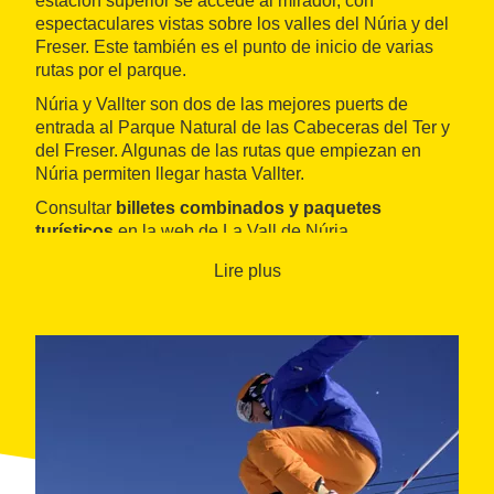
estación superior se accede al mirador, con
espectaculares vistas sobre los valles del Núria y del
Freser. Este también es el punto de inicio de varias
rutas por el parque.
Núria y Vallter son dos de las mejores puerts de
entrada al Parque Natural de las Cabeceras del Ter y
del Freser. Algunas de las rutas que empiezan en
Núria permiten llegar hasta Vallter.
Consultar
billetes combinados y paquetes
turísticos
en la web de La Vall de Núria.
Lire plus