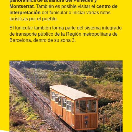
panorámica de la llanura del Penedès y
Montserrat
. También es posible visitar el
centro de
interpretación
del funicular o iniciar varias rutas
turísticas por el pueblo.
El funicular también forma parte del sistema integrado
de transporte público de la Región metropolitana de
Barcelona, dentro de su zona 3.