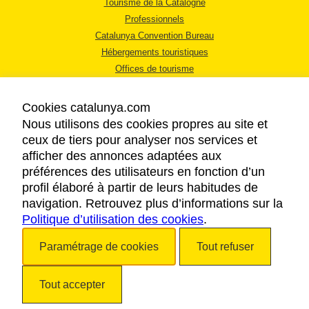
Tourisme de la Catalogne
Professionnels
Catalunya Convention Bureau
Hébergements touristiques
Offices de tourisme
Cookies catalunya.com
Nous utilisons des cookies propres au site et
ceux de tiers pour analyser nos services et
afficher des annonces adaptées aux
MENTIONS LÉGALES
préférences des utilisateurs en fonction d’un
RÈGLES DE CONFIDENTIALITÉ
profil élaboré à partir de leurs habitudes de
COOKIES
navigation. Retrouvez plus d’informations sur la
Politique d’utilisation des cookies
ACCESSIBILITÉ
.
Paramétrage de cookies
Tout refuser
Copyright © 2026. Tourisme de la Catalogne. Tous droits réservés.
Tout accepter