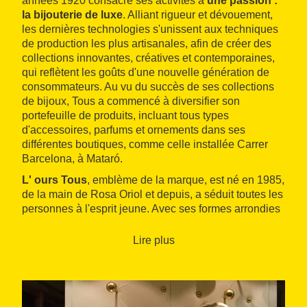
années 1920 consacre ses activités à
une passion :
la bijouterie de luxe
. Alliant rigueur et dévouement,
les dernières technologies s'unissent aux techniques
de production les plus artisanales, afin de créer des
collections innovantes, créatives et contemporaines,
qui reflètent les goûts d'une nouvelle génération de
consommateurs. Au vu du succès de ses collections
de bijoux, Tous a commencé à diversifier son
portefeuille de produits, incluant tous types
d'accessoires, parfums et ornements dans ses
différentes boutiques, comme celle installée Carrer
Barcelona, à Mataró.
L' ours Tous
, emblème de la marque, est né en 1985,
de la main de Rosa Oriol et depuis, a séduit toutes les
personnes à l'esprit jeune. Avec ses formes arrondies
et pleines de tendresse, l'ours a été imaginé pour
évoquer les souvenirs les plus doux de l'enfance.
Lire plus