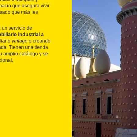
pacio que asegura vivir
pasado que más les
 un servicio de
biliario industrial a
liario
vintage
o creando
ada. Tienen una tienda
u amplio catálogo y se
cional.