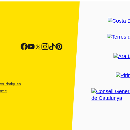
ouristiques
isme