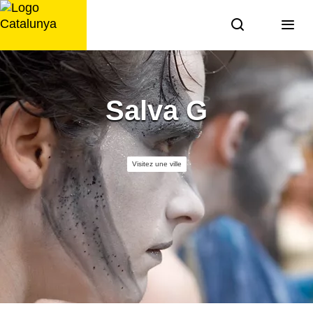
Aller
au
contenu
Salva G
Visitez une ville