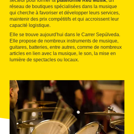
secteur pour former la
plateforme Red Musik
, un
réseau de boutiques spécialisées dans la musique
qui cherche à favoriser et développer leurs services,
maintenir des prix compétitifs et qui accroissent leur
capacité logistique.
Elle se trouve aujourd'hui dans le Carrer Sepúlveda.
Elle propose de nombreux instruments de musique,
guitares, batteries, entre autres, comme de nombreux
articles en lien avec la musique, le son, la mise en
lumière de spectacles ou locaux.