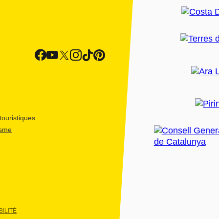
ouristiques
isme
ILITÉ