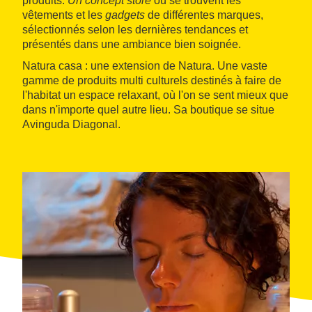
produits.
Un concept store
où se trouvent les
vêtements et les
gadgets
de différentes marques,
sélectionnés selon les dernières tendances et
présentés dans une ambiance bien soignée.
Natura casa : une extension de Natura. Une vaste
gamme de produits multi culturels destinés à faire de
l'habitat un espace relaxant, où l'on se sent mieux que
dans n'importe quel autre lieu. Sa boutique se situe
Avinguda Diagonal.