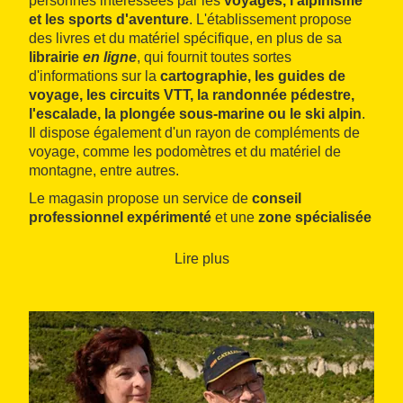
personnes intéressées par les
voyages, l'alpinisme
et les sports d'aventure
. L'établissement propose
des livres et du matériel spécifique, en plus de sa
librairie
en ligne
, qui fournit toutes sortes
d'informations sur la
cartographie, les guides de
voyage, les circuits VTT, la randonnée pédestre,
l'escalade, la plongée sous-marine ou le ski alpin
.
Il dispose également d'un rayon de compléments de
voyage, comme les podomètres et du matériel de
montagne, entre autres.
Le magasin propose un service de
conseil
professionnel expérimenté
et une
zone spécialisée
dans l'organisation d'activités
pour les particuliers,
les entreprises ou les organismes, adaptées aux
Lire plus
besoins spécifiques de chacun.