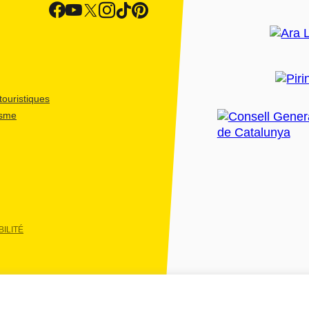
ouristiques
isme
ILITÉ