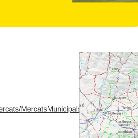
Mercats/MercatsMunicipals/RondaFleming/fi