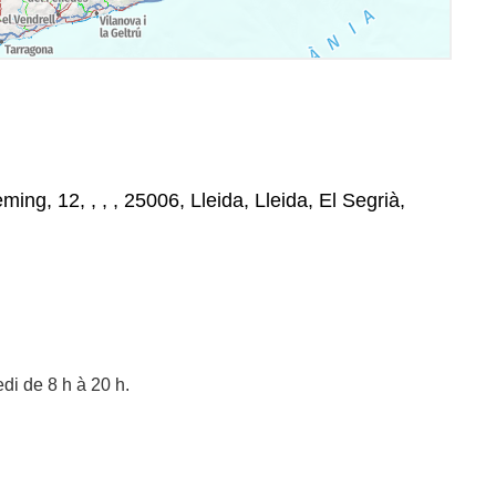
ing, 12, , , , 25006, Lleida, Lleida, El Segrià,
edi de 8 h à 20 h.