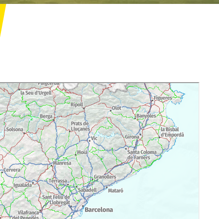
txaMercat/index.aspx