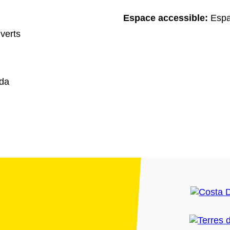
Espace accessible:
Espa
verts
ida