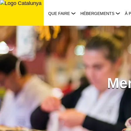
Aller
au
QUE FAIRE
HÉBERGEMENTS
À 
contenu
Mer