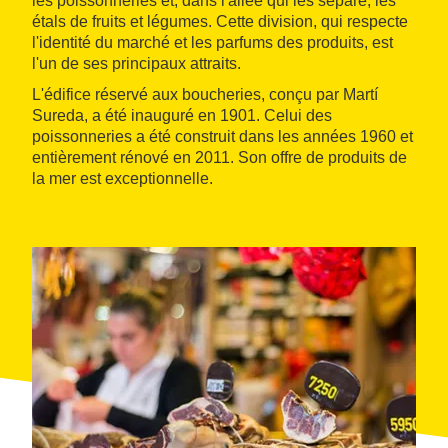
les poissonneries et, dans l'allée qui les sépare, les
étals de fruits et légumes. Cette division, qui respecte
l'identité du marché et les parfums des produits, est
l'un de ses principaux attraits.
L'édifice réservé aux boucheries, conçu par Martí
Sureda, a été inauguré en 1901. Celui des
poissonneries a été construit dans les années 1960 et
entièrement rénové en 2011. Son offre de produits de
la mer est exceptionnelle.