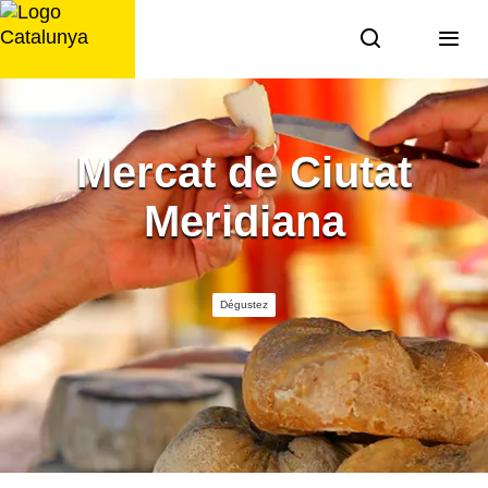
Aller
au
contenu
Mercat de Ciutat
Meridiana
Dégustez