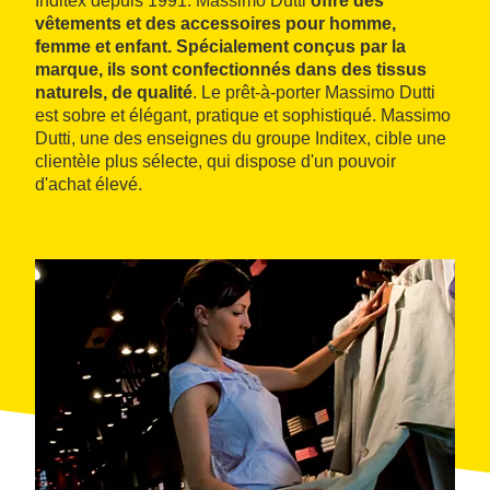
Inditex depuis 1991. Massimo Dutti
offre des
vêtements et des accessoires pour homme,
femme et enfant. Spécialement conçus par la
marque, ils sont confectionnés dans des tissus
naturels, de qualité
. Le prêt-à-porter Massimo Dutti
est sobre et élégant, pratique et sophistiqué. Massimo
Dutti, une des enseignes du groupe Inditex, cible une
clientèle plus sélecte, qui dispose d'un pouvoir
d'achat élevé.