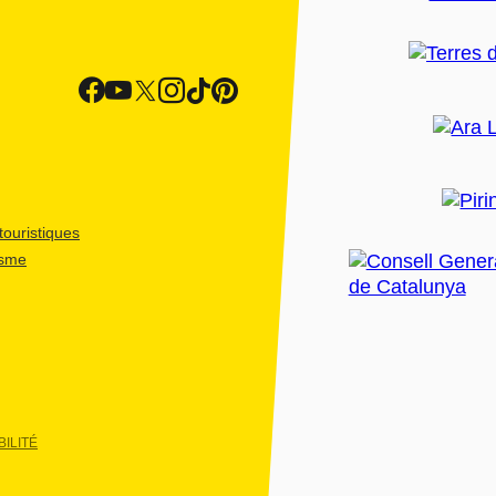
ouristiques
isme
ILITÉ