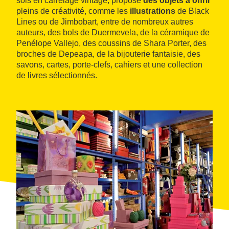
sols en carrelage vintage, propose
des objets à offrir
pleins de créativité, comme les
illustrations
de Black
Lines ou de Jimbobart, entre de nombreux autres
auteurs, des bols de Duermevela, de la céramique de
Penélope Vallejo, des coussins de Shara Porter, des
broches de Depeapa, de la bijouterie fantaisie, des
savons, cartes, porte-clefs, cahiers et une collection
de livres sélectionnés.