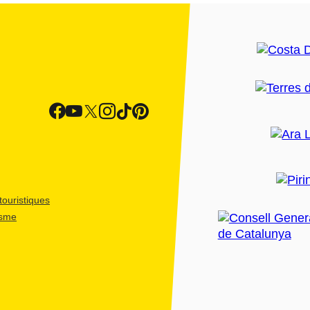
ouristiques
isme