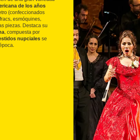
ericana de los años
retro (confeccionados
 fracs, esmóquines,
as piezas. Destaca su
na
, compuesta por
estidos nupciales
se
época.