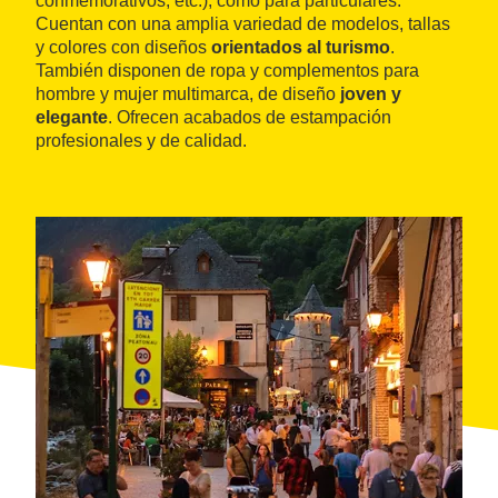
conmemorativos, etc.), como para particulares.
Cuentan con una amplia variedad de modelos, tallas
y colores con diseños
orientados al turismo
.
También disponen de ropa y complementos para
hombre y mujer multimarca, de diseño
joven y
elegante
. Ofrecen acabados de estampación
profesionales y de calidad.